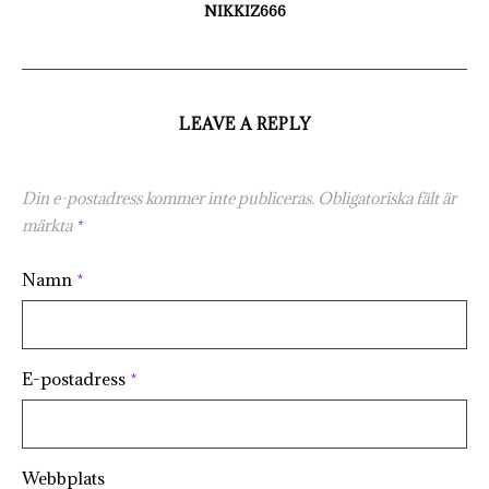
NIKKIZ666
LEAVE A REPLY
Din e-postadress kommer inte publiceras.
Obligatoriska fält är
märkta
*
Namn
*
E-postadress
*
Webbplats