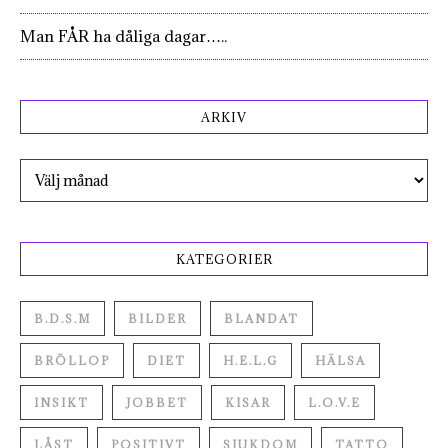
Man FÅR ha dåliga dagar…..
ARKIV
Arkiv
KATEGORIER
B.D.S.M
BILDER
BLANDAT
BRÖLLOP
DIET
H.E.L.G
HÄLSA
INSIKT
JOBBET
KISAR
L.O.V.E
LÅST
POSITIVT
SJUKDOM
TATTO