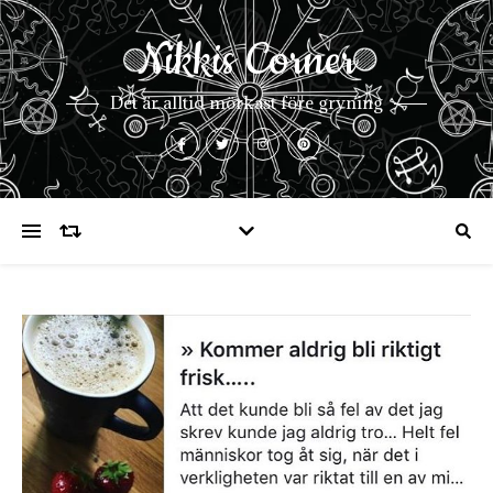
Nikkis Corner
Det är alltid mörkast före gryning