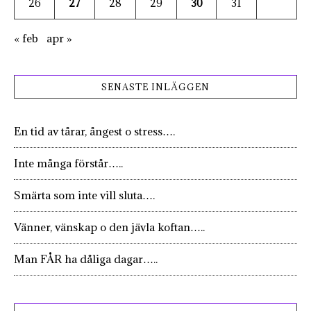
26
27
28
29
30
31
« feb
apr »
SENASTE INLÄGGEN
En tid av tårar, ångest o stress….
Inte många förstår…..
Smärta som inte vill sluta….
Vänner, vänskap o den jävla koftan…..
Man FÅR ha dåliga dagar…..