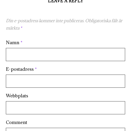
LEAVE A REPLY
Din e-postadress kommer inte publiceras.
Obligatoriska fält är
märkta
*
Namn
*
E-postadress
*
Webbplats
Comment