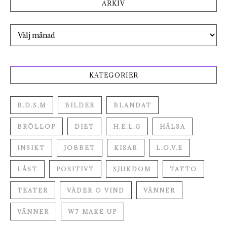
ARKIV
Arkiv
KATEGORIER
B.D.S.M
BILDER
BLANDAT
BRÖLLOP
DIET
H.E.L.G
HÄLSA
INSIKT
JOBBET
KISAR
L.O.V.E
LÅST
POSITIVT
SJUKDOM
TATTO
TEATER
VÄDER O VIND
VÄNNER
VÄNNER
W7 MAKE UP