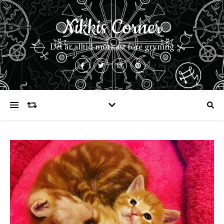
Nikkis Corner
Det är alltid mörkast före gryning