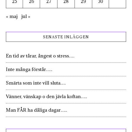
25
26
27
28
29
30
« maj
jul »
SENASTE INLÄGGEN
En tid av tårar, ångest o stress….
Inte många förstår…..
Smärta som inte vill sluta….
Vänner, vänskap o den jävla koftan…..
Man FÅR ha dåliga dagar…..