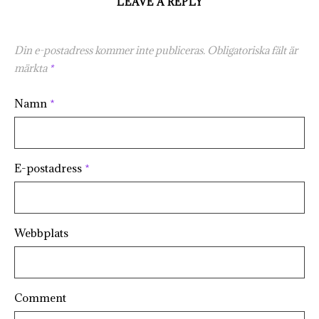
LEAVE A REPLY
Din e-postadress kommer inte publiceras.
Obligatoriska fält är
märkta
*
Namn
*
E-postadress
*
Webbplats
Comment