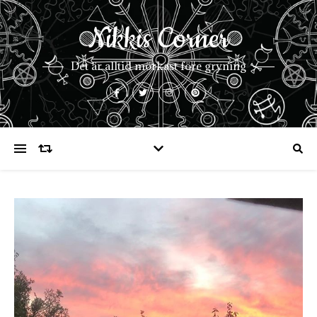
Nikkis Corner
Det är alltid mörkast före gryning