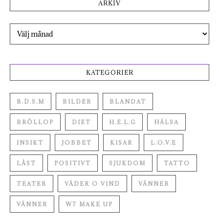
ARKIV
Arkiv
KATEGORIER
B.D.S.M
BILDER
BLANDAT
BRÖLLOP
DIET
H.E.L.G
HÄLSA
INSIKT
JOBBET
KISAR
L.O.V.E
LÅST
POSITIVT
SJUKDOM
TATTO
TEATER
VÄDER O VIND
VÄNNER
VÄNNER
W7 MAKE UP