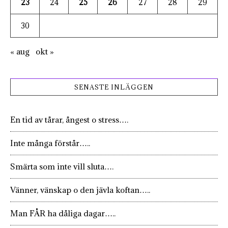
23
24
25
26
27
28
29
30
« aug
okt »
SENASTE INLÄGGEN
En tid av tårar, ångest o stress….
Inte många förstår…..
Smärta som inte vill sluta….
Vänner, vänskap o den jävla koftan…..
Man FÅR ha dåliga dagar…..