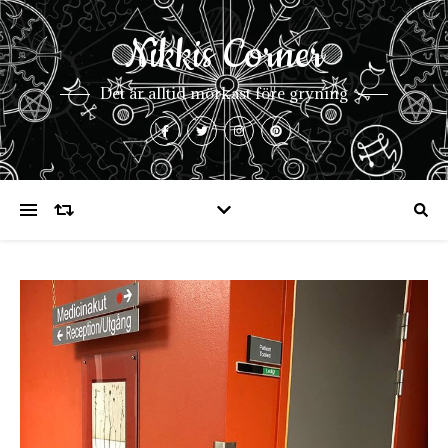
Nikkis Corner
Det är alltid mörkast före gryning