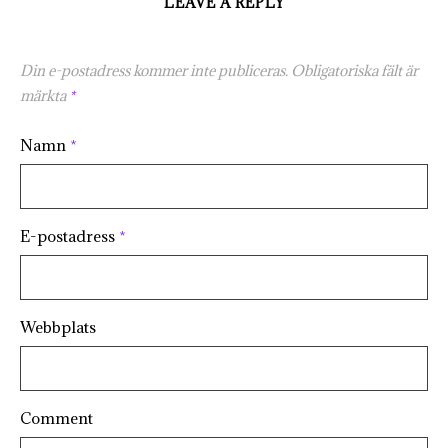
LEAVE A REPLY
Din e-postadress kommer inte publiceras.
Obligatoriska fält är
märkta
*
Namn
*
E-postadress
*
Webbplats
Comment