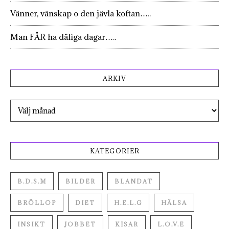
Vänner, vänskap o den jävla koftan…..
Man FÅR ha dåliga dagar…..
ARKIV
Arkiv
KATEGORIER
B.D.S.M
BILDER
BLANDAT
BRÖLLOP
DIET
H.E.L.G
HÄLSA
INSIKT
JOBBET
KISAR
L.O.V.E