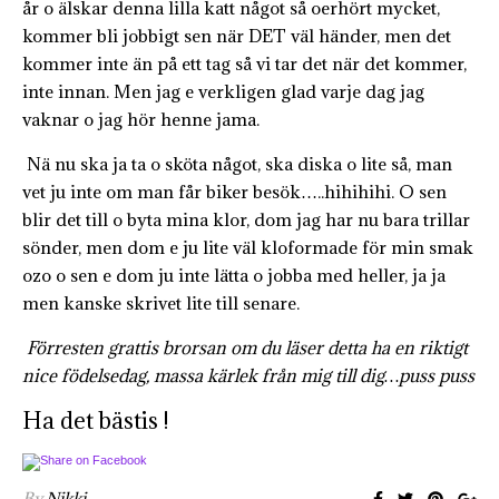
år o älskar denna lilla katt något så oerhört mycket,
kommer bli jobbigt sen när DET väl händer, men det
kommer inte än på ett tag så vi tar det när det kommer,
inte innan. Men jag e verkligen glad varje dag jag
vaknar o jag hör henne jama.
Nä nu ska ja ta o sköta något, ska diska o lite så, man
vet ju inte om man får biker besök…..hihihihi. O sen
blir det till o byta mina klor, dom jag har nu bara trillar
sönder, men dom e ju lite väl kloformade för min smak
ozo o sen e dom ju inte lätta o jobba med heller, ja ja
men kanske skrivet lite till senare.
Förresten grattis brorsan om du läser detta ha en riktigt
nice födelsedag, massa kärlek från mig till dig…puss puss
Ha det bästis !
By
Nikki