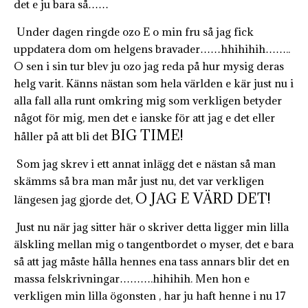
det e ju bara så……
Under dagen ringde ozo E o min fru så jag fick
uppdatera dom om helgens bravader……hhihihih……..
O sen i sin tur blev ju ozo jag reda på hur mysig deras
helg varit. Känns nästan som hela världen e kär just nu i
alla fall alla runt omkring mig som verkligen betyder
något för mig, men det e ianske för att jag e det eller
BIG TIME!
håller på att bli det
Som jag skrev i ett annat inlägg det e nästan så man
skämms så bra man mår just nu, det var verkligen
O JAG E VÄRD DET!
längesen jag gjorde det,
Just nu när jag sitter här o skriver detta ligger min lilla
älskling mellan mig o tangentbordet o myser, det e bara
så att jag måste hålla hennes ena tass annars blir det en
massa felskrivningar……….hihihih. Men hon e
verkligen min lilla ögonsten , har ju haft henne i nu 17