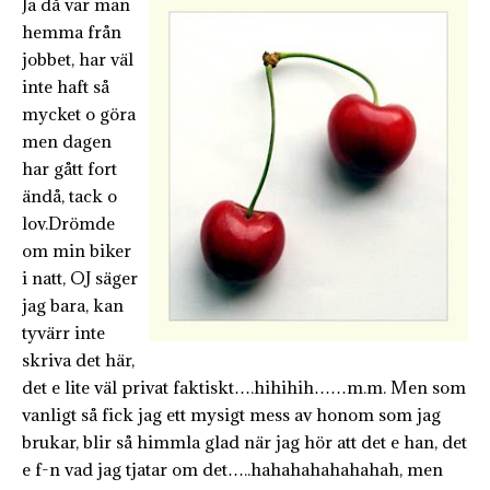
Ja då var man
hemma från
jobbet, har väl
inte haft så
mycket o göra
men dagen
har gått fort
ändå, tack o
lov.Drömde
om min biker
i natt, OJ säger
jag bara, kan
tyvärr inte
skriva det här,
det e lite väl privat faktiskt….hihihih……m.m. Men som
vanligt så fick jag ett mysigt mess av honom som jag
brukar, blir så himmla glad när jag hör att det e han, det
e f-n vad jag tjatar om det…..hahahahahahahah, men