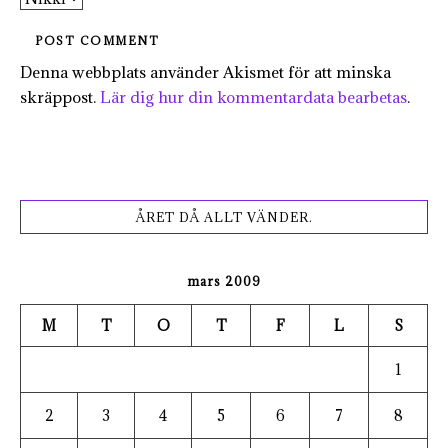
Denna webbplats använder Akismet för att minska
skräppost.
Lär dig hur din kommentardata bearbetas
.
ÅRET DÅ ALLT VÄNDER.
mars 2009
M
T
O
T
F
L
S
1
2
3
4
5
6
7
8