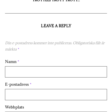
TRÖTTELI TRÖTT TRÖTT...
LEAVE A REPLY
Din e-postadress kommer inte publiceras.
Obligatoriska fält är
märkta
*
Namn
*
E-postadress
*
Webbplats