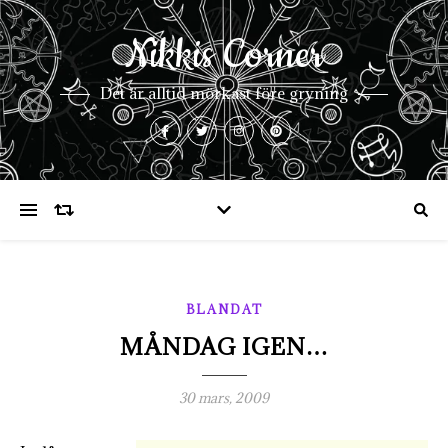
Nikkis Corner
Det är alltid mörkast före gryning
BLANDAT
MÅNDAG IGEN…
30 mars, 2009