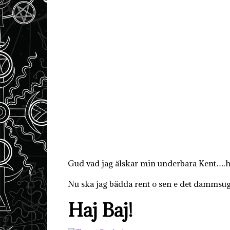
Gud vad jag älskar min underbara Kent….ha
Nu ska jag bädda rent o sen e det dammsug
Haj Baj!