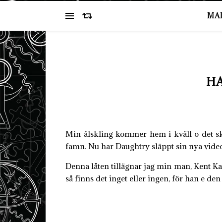
MA
H
Min älskling kommer hem i kväll o det ska
famn. Nu har Daughtry släppt sin nya video
Denna låten tillägnar jag min man, Kent Ka
så finns det inget eller ingen, för han e de