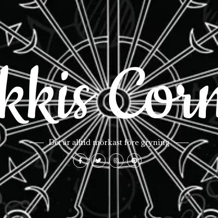
kkis Cor
Det är alltid mörkast före gryning