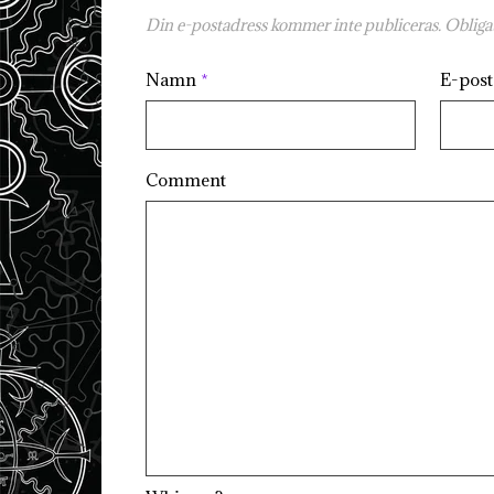
Din e-postadress kommer inte publiceras.
Obligat
Namn
*
E-pos
Comment