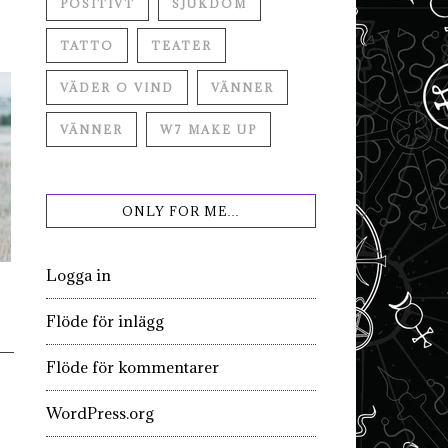
POSITIVT
SJUKDOM
TATTO
TEATER
VÄDER O VIND
VÄNNER
VÄNNER
W7 MAKE UP
ONLY FOR ME…
Logga in
Flöde för inlägg
Flöde för kommentarer
WordPress.org