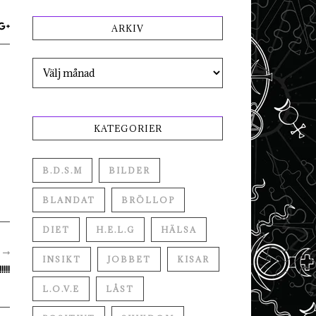
ARKIV
Arkiv
KATEGORIER
B.D.S.M
BILDER
BLANDAT
BRÖLLOP
DIET
H.E.L.G
HÄLSA
R
INSIKT
JOBBET
KISAR
!!
L.O.V.E
LÅST