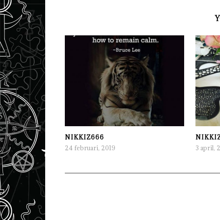
Y
NIKKIZ666
NIKKI
24 februari, 2019
3 april, 