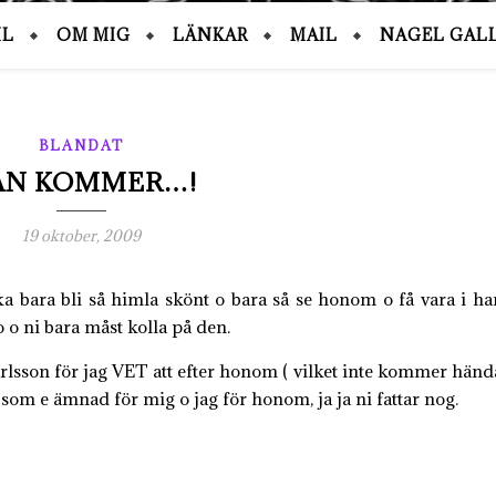
IL
OM MIG
LÄNKAR
MAIL
NAGEL GALL
BLANDAT
AN KOMMER…!
19 oktober, 2009
 bara bli så himla skönt o bara så se honom o få vara i ha
 o ni bara måst kolla på den.
rlsson för jag VET att efter honom ( vilket inte kommer hända
n som e ämnad för mig o jag för honom, ja ja ni fattar nog.