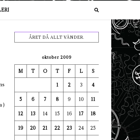
ERI
ÅRET DÅ ALLT VÄNDER.
oktober 2009
M
T
O
T
F
L
S
ns
1
2
3
4
5
6
7
8
9
10
11
 )
12
13
14
15
16
17
18
19
20
21
22
23
24
25