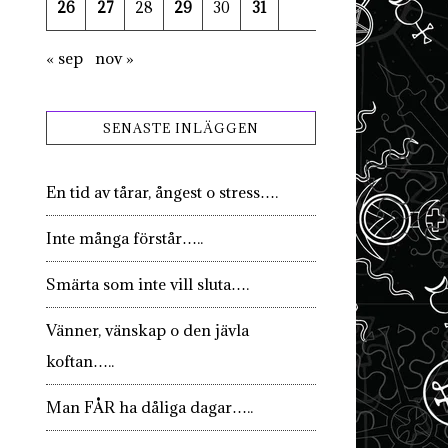
26
27
28
29
30
31
« sep
nov »
SENASTE INLÄGGEN
En tid av tårar, ångest o stress….
Inte många förstår…..
Smärta som inte vill sluta….
Vänner, vänskap o den jävla
koftan…..
Man FÅR ha dåliga dagar…..