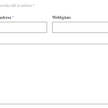
oriska fält är märkta
*
tadress
*
Webbplats