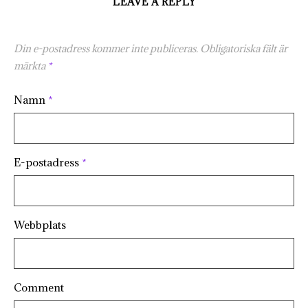
LEAVE A REPLY
Din e-postadress kommer inte publiceras.
Obligatoriska fält är
märkta
*
Namn
*
E-postadress
*
Webbplats
Comment