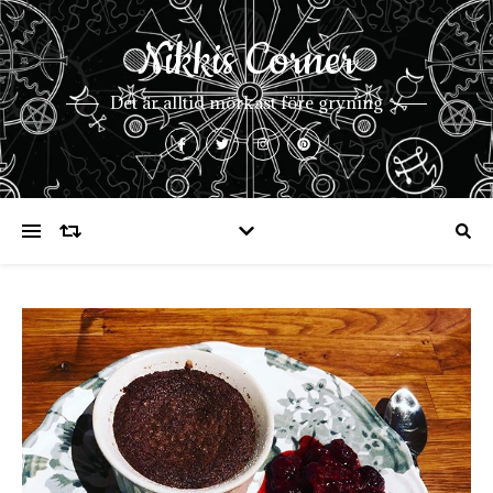
Nikkis Corner
Det är alltid mörkast före gryning