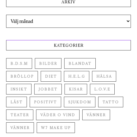
ARKIV
Arkiv
KATEGORIER
B.D.S.M
BILDER
BLANDAT
BRÖLLOP
DIET
H.E.L.G
HÄLSA
INSIKT
JOBBET
KISAR
L.O.V.E
LÅST
POSITIVT
SJUKDOM
TATTO
TEATER
VÄDER O VIND
VÄNNER
VÄNNER
W7 MAKE UP