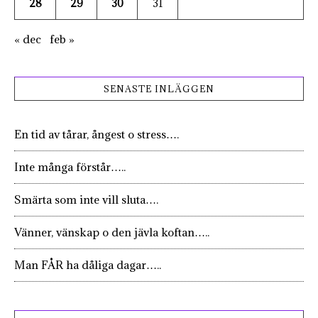
28
29
30
31
« dec
feb »
SENASTE INLÄGGEN
En tid av tårar, ångest o stress….
Inte många förstår…..
Smärta som inte vill sluta….
Vänner, vänskap o den jävla koftan…..
Man FÅR ha dåliga dagar…..