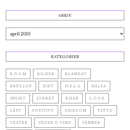
ARKIV
Arkiv
KATEGORIER
B.D.S.M
BILDER
BLANDAT
BRÖLLOP
DIET
H.E.L.G
HÄLSA
INSIKT
JOBBET
KISAR
L.O.V.E
LÅST
POSITIVT
SJUKDOM
TATTO
TEATER
VÄDER O VIND
VÄNNER