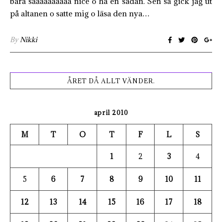
bara såååååååååå nice o ha en sådan. Sen så gick jag ut
på altanen o satte mig o läsa den nya…
By
Nikki
ÅRET DÅ ALLT VÄNDER.
april 2010
M
T
O
T
F
L
S
1
2
3
4
5
6
7
8
9
10
11
12
13
14
15
16
17
18