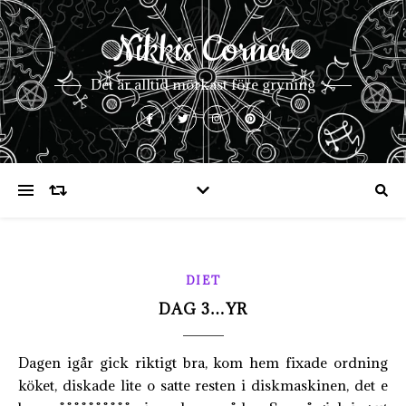
Nikkis Corner
Det är alltid mörkast före gryning
DIET
DAG 3…YR
Dagen igår gick riktigt bra, kom hem fixade ordning
köket, diskade lite o satte resten i diskmaskinen, det e