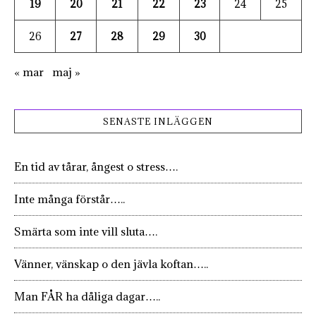
19
20
21
22
23
24
25
26
27
28
29
30
« mar
maj »
SENASTE INLÄGGEN
En tid av tårar, ångest o stress….
Inte många förstår…..
Smärta som inte vill sluta….
Vänner, vänskap o den jävla koftan…..
Man FÅR ha dåliga dagar…..