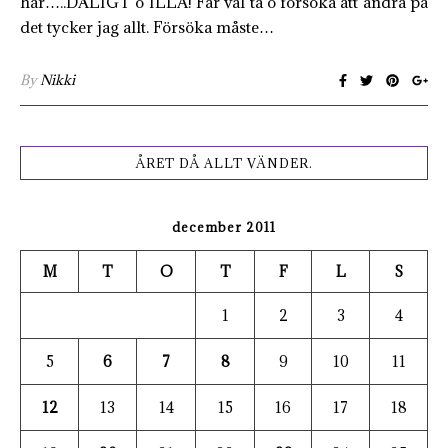
har…..DÅLIGT o ILLA! Får väl ta o försöka att ändra på
det tycker jag allt. Försöka måste…
By
Nikki
ÅRET DÅ ALLT VÄNDER.
december 2011
M
T
O
T
F
L
S
1
2
3
4
5
6
7
8
9
10
11
12
13
14
15
16
17
18