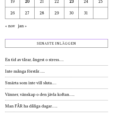
19
20
21
22
23
24
25
26
27
28
29
30
31
« nov
jan »
SENASTE INLÄGGEN
En tid av tårar, ångest o stress….
Inte många förstår…..
Smärta som inte vill sluta….
Vänner, vänskap o den jävla koftan…..
Man FÅR ha dåliga dagar…..