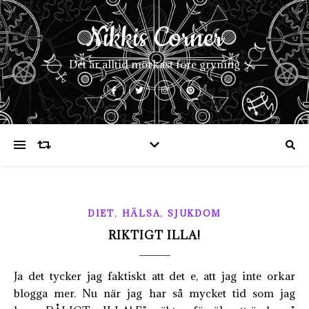
Nikkis Corner
Det är alltid mörkast före gryning
,
,
DIET
HÄLSA
SJUKDOM
RIKTIGT ILLA!
Ja det tycker jag faktiskt att det e, att jag inte orkar
blogga mer. Nu när jag har så mycket tid som jag