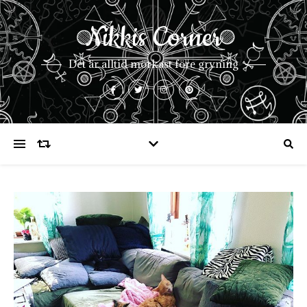
Nikkis Corner
Det är alltid mörkast före gryning