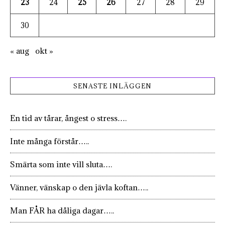
23
24
25
26
27
28
29
30
« aug
okt »
SENASTE INLÄGGEN
En tid av tårar, ångest o stress….
Inte många förstår…..
Smärta som inte vill sluta….
Vänner, vänskap o den jävla koftan…..
Man FÅR ha dåliga dagar…..