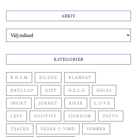
ARKIV
Arkiv
KATEGORIER
B.D.S.M
BILDER
BLANDAT
BRÖLLOP
DIET
H.E.L.G
HÄLSA
INSIKT
JOBBET
KISAR
L.O.V.E
LÅST
POSITIVT
SJUKDOM
TATTO
TEATER
VÄDER O VIND
VÄNNER