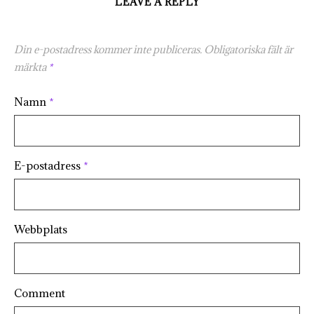
LEAVE A REPLY
Din e-postadress kommer inte publiceras.
Obligatoriska fält är
märkta
*
Namn
*
E-postadress
*
Webbplats
Comment