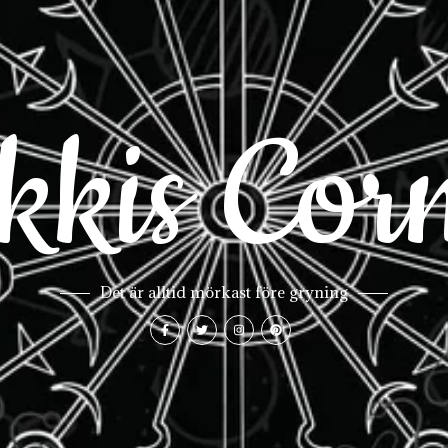
kkis Cor
Det är alltid mörkast före gryning