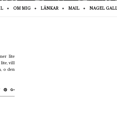
IL
OM MIG
LÄNKAR
MAIL
NAGEL GALL
er lite
ite, vill
n, o den