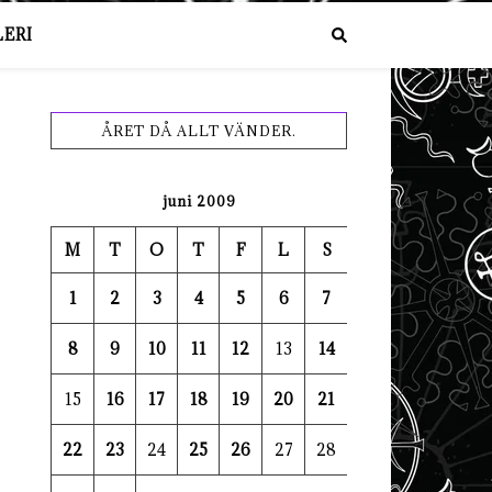
ERI
ÅRET DÅ ALLT VÄNDER.
juni 2009
M
T
O
T
F
L
S
1
2
3
4
5
6
7
8
9
10
11
12
13
14
15
16
17
18
19
20
21
22
23
24
25
26
27
28