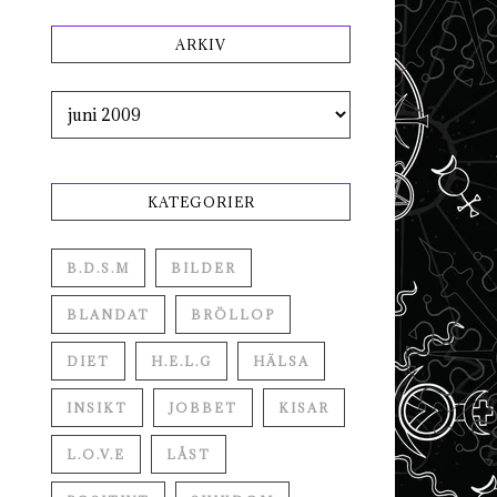
ARKIV
Arkiv
KATEGORIER
B.D.S.M
BILDER
BLANDAT
BRÖLLOP
DIET
H.E.L.G
HÄLSA
INSIKT
JOBBET
KISAR
L.O.V.E
LÅST