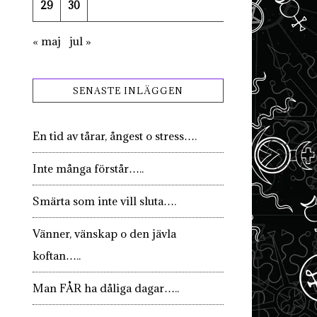
29
30
« maj
jul »
SENASTE INLÄGGEN
En tid av tårar, ångest o stress….
Inte många förstår…..
Smärta som inte vill sluta….
Vänner, vänskap o den jävla
koftan…..
Man FÅR ha dåliga dagar…..