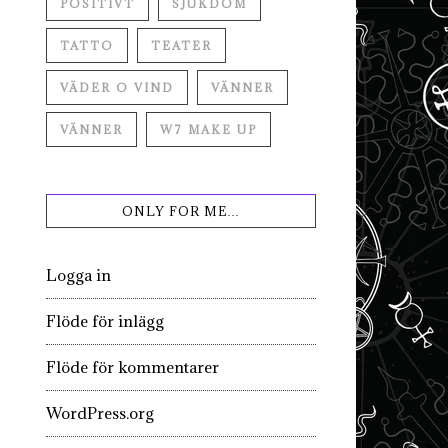
POSITIVT
SJUKDOM
TATTO
TEATER
VÄDER O VIND
VÄNNER
VÄNNER
W7 MAKE UP
ONLY FOR ME…
Logga in
Flöde för inlägg
Flöde för kommentarer
WordPress.org