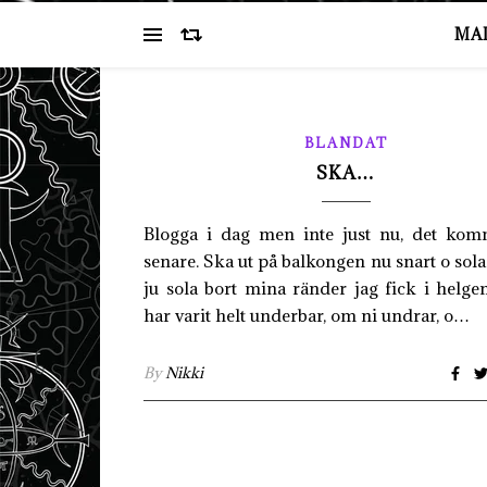
MA
BLANDAT
SKA…
Blogga i dag men inte just nu, det komm
senare. Ska ut på balkongen nu snart o sola l
ju sola bort mina ränder jag fick i helge
har varit helt underbar, om ni undrar, o…
By
Nikki