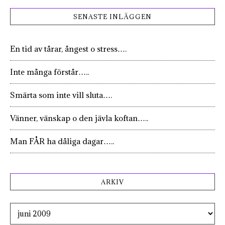
SENASTE INLÄGGEN
En tid av tårar, ångest o stress….
Inte många förstår…..
Smärta som inte vill sluta….
Vänner, vänskap o den jävla koftan…..
Man FÅR ha dåliga dagar…..
ARKIV
Arkiv