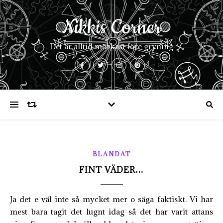
Nikkis Corner
Det är alltid mörkast före gryning
BLANDAT
FINT VÄDER…
Ja det e väl inte så mycket mer o säga faktiskt. Vi har
mest bara tagit det lugnt idag så det har varit attans