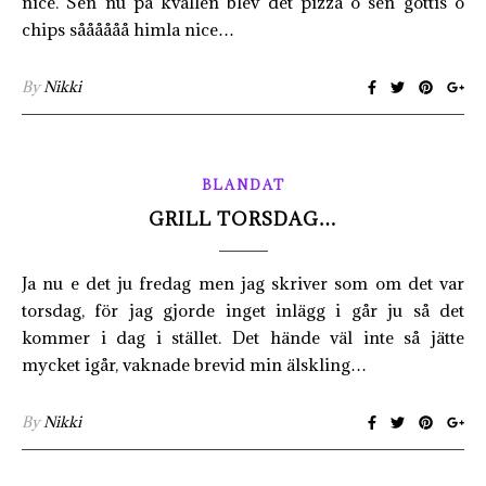
nice. Sen nu på kvällen blev det pizza o sen gottis o
chips såååååå himla nice…
By
Nikki
BLANDAT
GRILL TORSDAG…
Ja nu e det ju fredag men jag skriver som om det var
torsdag, för jag gjorde inget inlägg i går ju så det
kommer i dag i stället. Det hände väl inte så jätte
mycket igår, vaknade brevid min älskling…
By
Nikki