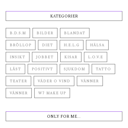
KATEGORIER
B.D.S.M
BILDER
BLANDAT
BRÖLLOP
DIET
H.E.L.G
HÄLSA
INSIKT
JOBBET
KISAR
L.O.V.E
LÅST
POSITIVT
SJUKDOM
TATTO
TEATER
VÄDER O VIND
VÄNNER
VÄNNER
W7 MAKE UP
ONLY FOR ME…