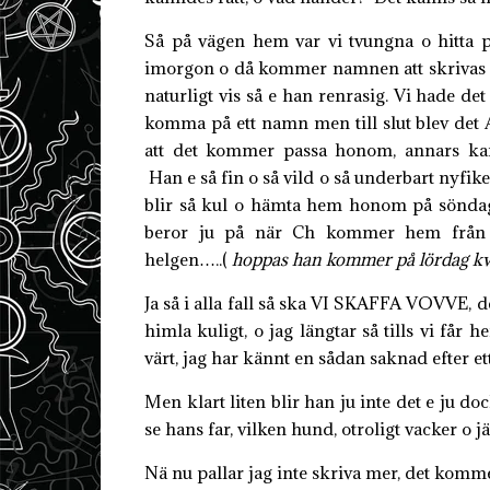
Så på vägen hem var vi tvungna o hitta 
imorgon o då kommer namnen att skrivas in
naturligt vis så e han renrasig. Vi hade det
komma på ett namn men till slut blev det Att
att det kommer passa honom, annars ka
Han e så fin o så vild o så underbart nyfi
blir så kul o hämta hem honom på söndag
beror ju på när Ch kommer hem från 
helgen…..(
hoppas han kommer på lördag kvä
Ja så i alla fall så ska VI SKAFFA VOVVE, d
himla kuligt, o jag längtar så tills vi få
värt, jag har kännt en sådan saknad efter ett
Men klart liten blir han ju inte det e ju d
se hans far, vilken hund, otroligt vacker o jä
Nä nu pallar jag inte skriva mer, det komme