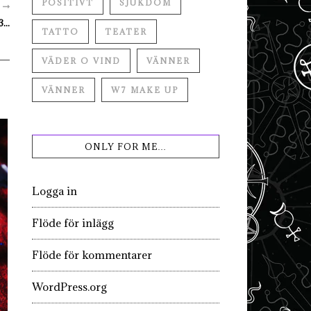
POSITIVT
SJUKDOM
R
...
TATTO
TEATER
VÄDER O VIND
VÄNNER
VÄNNER
W7 MAKE UP
ONLY FOR ME…
Logga in
Flöde för inlägg
Flöde för kommentarer
WordPress.org