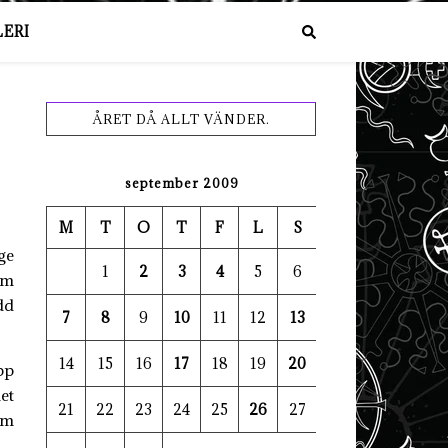
ERI
ÅRET DÅ ALLT VÄNDER.
september 2009
M
T
O
T
F
L
S
ge
1
2
3
4
5
6
om
dd
7
8
9
10
11
12
13
14
15
16
17
18
19
20
pp
et
21
22
23
24
25
26
27
om