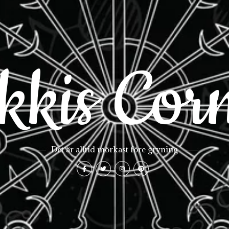
kkis Cor
Det är alltid mörkast före gryning