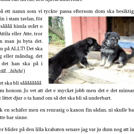
på ett namn som vi tyckte passa
eftersom dom ska besiktig
 i stam tavlan, för
 såååå himla svårt o
ila eller Atte, tror
n man ju byta det.
ken på ALLT! Det ska
 eller måndag, det
det han ska på i
ll….hihihi
)
et ska bli såååååååå
r hem honom. Jo vet att det e mycket jobb men det e det minsa
 littet djur o ta hand om så det ska bli så underbart.
ock en schäfer men en renrasig o kanon fin sådan, ni skulle ba
tte bar sinne.
r blider på den lilla krabaten senare jag var ju dum nog att in