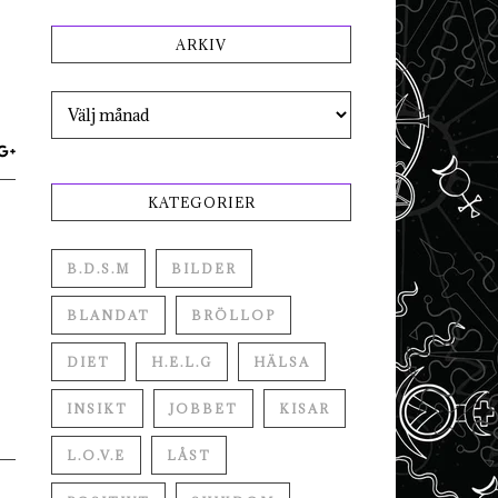
ARKIV
Arkiv
KATEGORIER
B.D.S.M
BILDER
BLANDAT
BRÖLLOP
DIET
H.E.L.G
HÄLSA
INSIKT
JOBBET
KISAR
L.O.V.E
LÅST