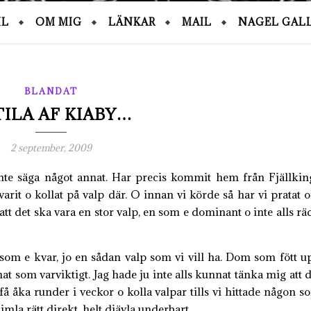
IL
OM MIG
LÄNKAR
MAIL
NAGEL GALL
BLANDAT
ILA AF KIABY…
2 september, 2009
te säga något annat. Har precis kommit hem från Fjällkin
rit o kollat på valp där. O innan vi körde så har vi pratat 
att det ska vara en stor valp, en som e dominant o inte alls rä
 som e kvar, jo en sådan valp som vi vill ha. Dom som fött u
at som varviktigt. Jag hade ju inte alls kunnat tänka mig att d
e få åka runder i veckor o kolla valpar tills vi hittade någon s
mla rätt direkt, helt djävla underbart.