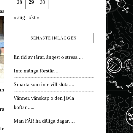
28
29
30
as
« aug
okt »
SENASTE INLÄGGEN
En tid av tårar, ångest o stress….
Inte många förstår…..
Smärta som inte vill sluta….
nn
Vänner, vänskap o den jävla
koftan…..
ra
Man FÅR ha dåliga dagar…..
te