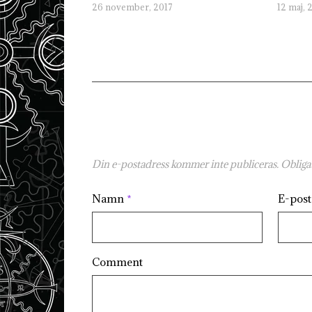
26 november, 2017
12 maj, 
Din e-postadress kommer inte publiceras.
Obligat
Namn
*
E-pos
Comment