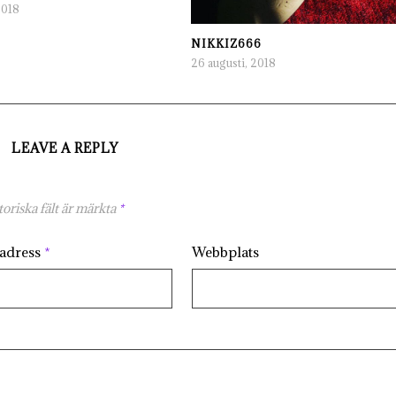
2018
NIKKIZ666
26 augusti, 2018
LEAVE A REPLY
oriska fält är märkta
*
tadress
*
Webbplats