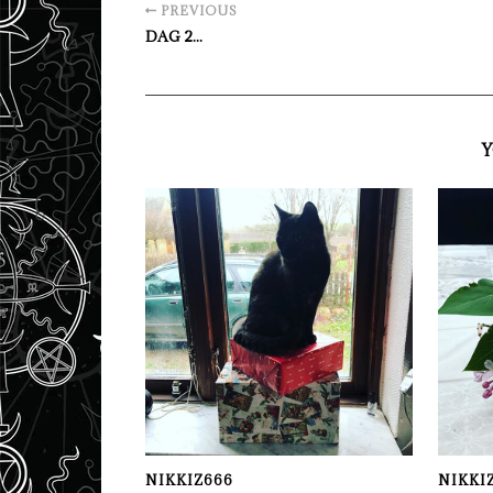
PREVIOUS
DAG 2...
Y
NIKKIZ666
NIKKI