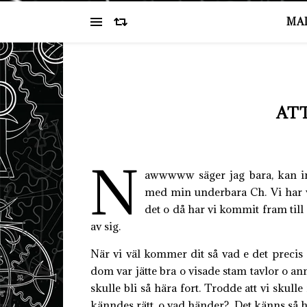
MA
ATT
N
awwwww säger jag bara, kan in
med min underbara Ch. Vi har va
det o då har vi kommit fram till 
av sig.
När vi väl kommer dit så vad e det precis
dom var jätte bra o visade stam tavlor o ann
skulle bli så hära fort. Trodde att vi skull
känndes rätt, o vad händer? Det känns så hi